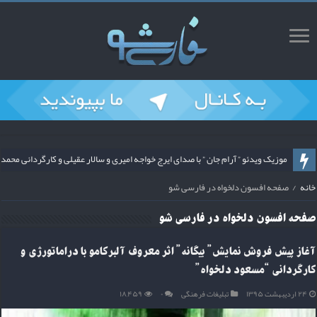
ریمیکس قطعه پشیمان با صدای محسن ملک پور و آهنگسازی محمد سیحونی از فارس
موزیک ویدئو ” آرام جان ” با صدای ایرج خواجه امیری و سالار عقیلی و کارگردانی م
خانه
/
صفحه افسون دلخواه در فارسی شو
صفحه
افسون دلخواه
در فارسی شو
آغاز پیش فروش نمایش” بیگانه” اثر معروف آلبرکامو با دراماتورژی و
کارگردانی “مسعود دلخواه”
۲۴ اردیبهشت ۱۳۹۵
تبلیغات فرهنگی
۰
۱۸,۴۵۹