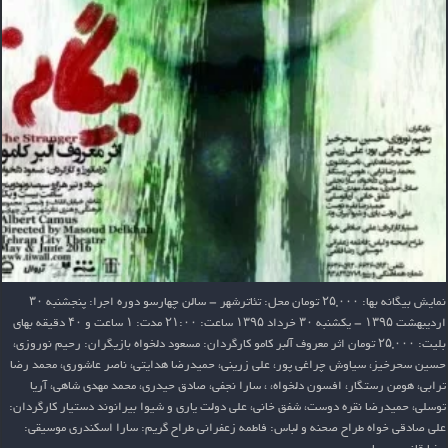
نمایش بیگانه بها: ۲۵,۰۰۰ تومان محل: تئاترشهر – سالن چهارسو دوره اجرا: پنجشنبه ۳۰
ارديبهشت ۱۳۹۵ – يكشنبه ۳۰ خرداد ۱۳۹۵ ساعت: ۲۱:۰۰ مدت: ۱ ساعت و ۴۰ دقیقه بهای
بلیت: ۲۵,۰۰۰ تومان اثر معروف آلبر کامو کارگردان: مسعود دلخواه بازیگران: رحیم نوروزی،
حسین سحرخیز، سیاوش چراغی پور، علی زرینی، حمیدرضا هدایتی، ناصر عاشوری، محمد رضا
ترابی، هومن رستگار، افسون دلخواه، ، سارا نجفی، صادق حیدری، محمد مهدی شاهی، آریا
توسلی، حمیدرضا نقره دوست، شفق خانی، علی دولت یاری و شیوا بیرانوند دستیار کارگردان:
علی صادقی خواه طراح صحنه و لباس: فاطمه زعفرانی طراح گریم: سارا اسکندری موسیقی: