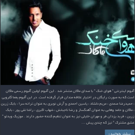
آلبوم اینترنتی ” هوای خنک ” با صدای ماکان منتشر شد . این آلبوم اولین آلبوم رسمی ماکان
است که به صورت رایگان در اختیار علاقه مندان قرار گرفته است. در این آلبوم یغما گلرویی
، حمیدرضا صمدی ، مریم دلشاد ، یاسین احمدی و آرش نوبری به عنوان ترانه سرا ، بابک زرین
، ماکان و حامد وهابی به عنوان آهنگساز و رضا تاجبخش ، شهاب اکبری ، راشا تقی پور ، بابک
زرین ، فربد یزدان فر و مهران خلیلی نیز به عنوان تنظیم کننده حضور دارند . موزیک ویدئو ”
عشق مشترک “ نیز که چندی پیش …
بیشتر بخوانید »