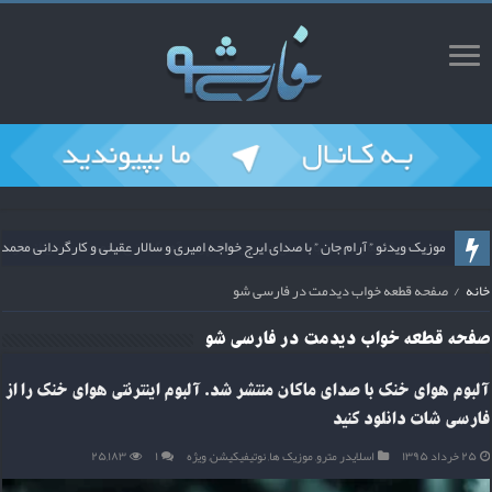
ریمیکس قطعه پشیمان با صدای محسن ملک پور و آهنگسازی محمد سیحونی از فارس
موزیک ویدئو ” آرام جان ” با صدای ایرج خواجه امیری و سالار عقیلی و کارگردانی م
خانه
/
صفحه قطعه خواب دیدمت در فارسی شو
صفحه
قطعه خواب دیدمت
در فارسی شو
آلبوم هوای خنک با صدای ماکان منتشر شد. آلبوم اینترنتی هوای خنک را از
فارسی شات دانلود کنید
۲۵ خرداد ۱۳۹۵
اسلایدر مترو
,
موزیک ها
,
نوتیفیکیشن
,
ویژه
۱
۲۵,۱۸۳