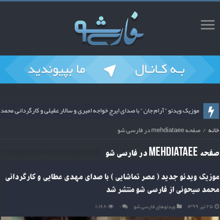
موزیک ویدئو ” آرام جان ” با صدای ایرج خواجه امیری و سالار عقیلی و کارگردانی م
خانه
/
صفحه mehdiataee در فارسی شو
صفحه
mehdiataee
در فارسی شو
موزیک ویدئو جدید ( عصر تماشایی ) با صدای مهدی عطایی و کارگردانی
محمد سیحونی از فارسی شو منتشر شد
۲۵ تیر ۱۳۹۹
ویدئوهای فارسی شو
۰
۱۰,۱۶۸