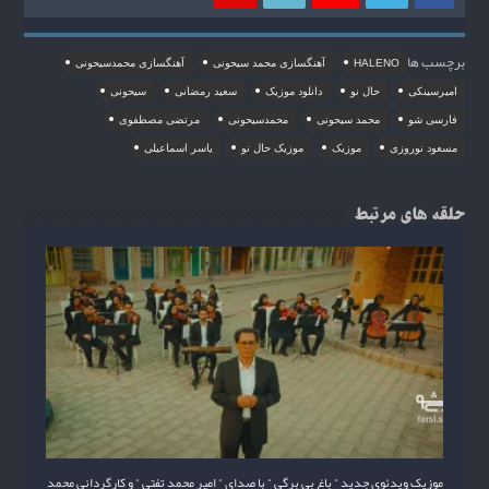
برچسب ها
HALENO
آهنگسازی محمد سیحونی
آهنگسازی محمدسیحونی
امیرسینکی
حال نو
دانلود موزیک
سعید رمضانی
سیحونی
فارسی شو
محمد سیحونی
محمدسیحونی
مرتضی مصطفوی
مسعود نوروزی
موزیک
موزیک حال نو
یاسر اسماعیلی
حلقه های مرتبط
موزیک ویدئوی جدید ” باغ بی برگی ” با صدای ” امیر محمد تفتی ” و کارگردانی محمد