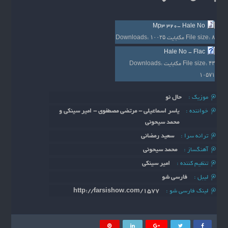
Mp3 320- Hale No
۸ مگابایت
File size:
۱۰۰۲۵
Downloads:
Hale No - Flac
۴۳ مگابایت
File size:
Downloads:
۱۰۵۷۱
موزیک :
حال نو
خواننده :
یاسر اسماعیلی - مرتضی مصطفوی - امیر سینکی و
محمد سیحونی
ترانه سرا :
سعید رمضانی
آهنگساز :
محمد سیحونی
تنظیم کننده :
امیر سینکی
لیبل :
فارسی شو
لینک فارسی شو :
http://farsishow.com/1577