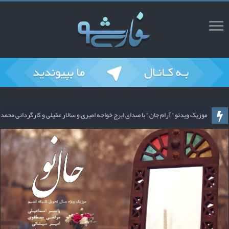
ریمیکس قطعه پشیمان با صدای محسن ملک پور و آهنگسازی محمد سیحونی از فارس