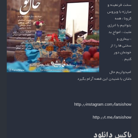
سخت قرنطینه و
مبارزه با ویروس
کرونا ، همه
بتوانیم با انرژی
مثبت ، امواج بد
، بیماری و
سختی ها را از
خودمان دور
کنیم .
امیدواریم حال
دلتان با شنیدن این قطعه آرام بگیرد
http://instagram.com/farsishow
http://t.me/farsishow
باکس دانلود