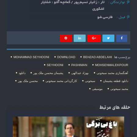
نوازندگان :
تار : زانیار نسیم پور / کمانچه آلتو : خشایار
اشکوری
لیبل :
فارسی شو
برچسب ها
MOHAMMAD SEYHOONI
DOWNLOAD
BEHZAD ABDELAHI
SEYHOONI
PASHIMAN
MOHSENMALEKPOUR
آهنگسازی محمد سیحونی
بهزاد عبدالهی
پشیمان محسن ملک پور
دانلود
دانلود قطعه پشیمان
سیحونی
کارگردانی محمد سیحونی
محسن ملک پور
محمد سیحونی
موسیقی
حلقه های مرتبط