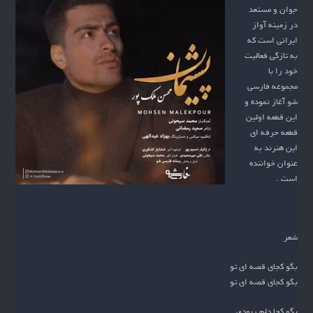
جوان و مستعد
در زمینه آواز
ایرانی است که
به تازگی فعالیت
خود را با
مجموعه فارسی
شو آغاز نموده و
این قطعه اولین
قطعه حرفه ای
این هنرند به
عنوان خواننده
است .
شعر
بگو کجای قصه ای تو
بگو کجای قصه ای تو
بگو کجا دلم ربودی