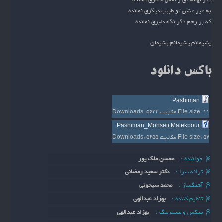
دگر بهانه ای ز نقش خاطری نمانده
به غیر عشق تو طبیب دیگری نمانده
که بر رخم دگر نگاه دلبری نمانده
پشیمانم پشیمانم پشیمان
باکس دانلود
Pashiman
۱۱ مگابایت
File size:
۵۶۲۴
Downloads:
Pashiman_Mohsen Malekpour
۵۷ مگابایت
File size:
۵۶۵۵
Downloads:
خواننده :
محسن ملک پور
ترانه سرا :
دکتر سعید رمضانی
آهنگساز :
محمد سیحونی
تنظیم کننده :
بهزاد عبدالهی
میکس و مسترینگ :
بهزاد عبدالهی