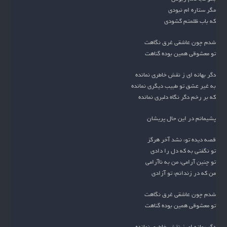
مگر ستاره ام نبودی
که باب ظلمتم گشودی
شدم چون عاشقی غرق نگاهت
تو معشوقی همین بوده گناهت
دگر بهانه ای ز نقش خاطری نمانده
به غیر عشق تو طبیب دیگری نمانده
که بر رخم دگر نگاه دلبری نمانده
پشیمانم در این حال پریشان
قصه دیده تو، نشد آخر هرگز
تو نگفتی به که دل را دادی
تو چنین آرامی، من به ناآرامی
من که در زندانم، تو آزادی
شدم چون عاشقی غرق نگاهت
تو معشوقی همین بوده گناهت