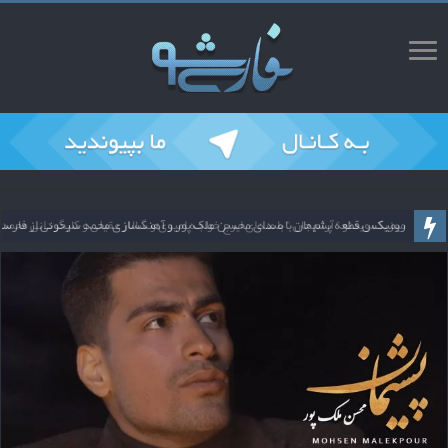
ریمیکس قطعه پشیمان با صدای محسن ملک پور و آهنگسازی محمد سیحونی از فارس