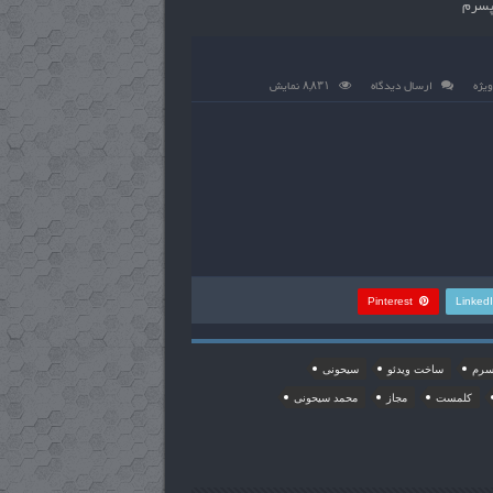
 پسرم
ویژه
ارسال دیدگاه
۸,۸۳۱ نمایش
Pinterest
Linked
پسرم
ساخت ویدئو
سیحونی
کلمست
مجاز
محمد سیحونی