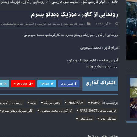
خانه
/
اخبار فارسی شوء ( سایت شوء فارسی )
/
رونمایی از کاور ، موزیک ویدئو
رونمایی از کاور ، موزیک ویدئو پسرم
۲۰ آذر ۱۳۹۴
اخبار فارسی شوء ( سایت شوء فارسی )
,
اسلایدر مترو
,
نوتیفیکیشن
,
رونمایی از کاور ، موزیک ویدئو پسرم به کارگردانی محمد سیحونی
 و
طراح کاور : محمد سیحونی
د
شر
انی
منتشر
آدرس صفحه دانلود موزیک ویدئو :
http://fsho.ir/300
اشتراک گذاری
فیس بوک
Twitter
Google +
In
برچسب ها
FSHO
PESARAM
پخش موزیک
تولید
رونمایی از کاور 
فارسی شات ، FARSISHOT
کارگردانی محمد سیحونی
کاور موزیک ویدئو پسرم
موزیک ویدئو
ویدئو مجاز
حلقه های مرتبط