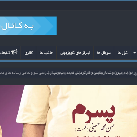
تیزر ها
سریال ها
تیتراژ های تلویزیونی
حاشیه ها
گالری
تبلیغا
ن ملک پور و آهنگسازی محمد سیحونی از فارسی شو منتشر شد