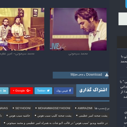
محمد سیحونی
محمد سیحونی- امیر عظیم
ی با
محمد
Mp3-320 Download
 ” با
دانی
اشتراک گذاری
ا از
فیس بوک
Twitter
Google +
In
شد
برچسب ها
HAVAS
SEYHOONI
MOHAMMADSEYHOONI
AMIRAZIMI
ی
پشت صحنه امیر عظیمی
پشت صحنه کلیپ سیب هوس
حاشیه سیب هوس
دا
و
ی
در حاشیه ویدیو "سیب هوس" در قالب لایو شات به همراه امیر عظیمی و محمد سیحونی