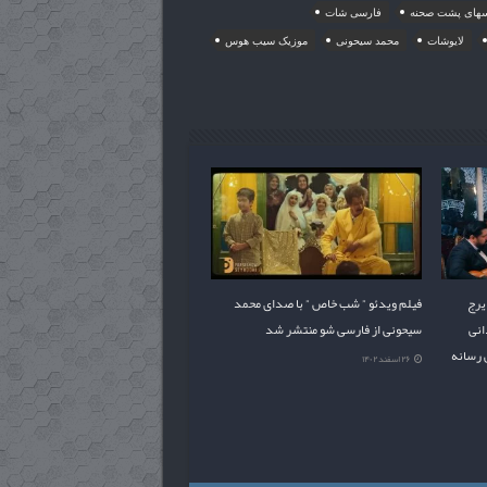
های پشت صحنه
فارسی شات
لایوشات
محمد سیحونی
موزیک سیب هوس
یرج
فیلم ویدئو ” شب خاص ” با صدای محمد
انی
سیحونی از فارسی شو منتشر شد
 رسانه
۲۶ اسفند ۱۴۰۲