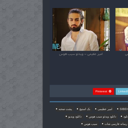
ی
امیر عظیمی – ویدئو سیب هوس
Pinterest
Linked
SIBE
امیر عظیمی
بک استیج
پشت صحنه
نلود
دانلود ویدئو سیب هوس
دانلود ویدیو
رسانه فارسی شات
سیب هوس