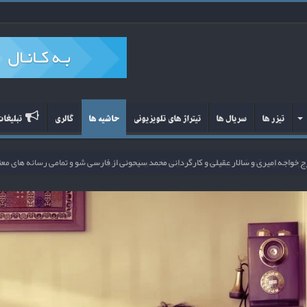
تیزر ها
سریال ها
تیتراژ های تلویزیونی
حاشیه ها
گالری
تبلیغا
ن ملک پور و آهنگسازی محمد سیحونی از فارسی شو منتشر شد